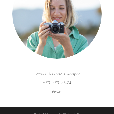
Наталья Чижикова, видеограф
+995593529534
Тбилиси