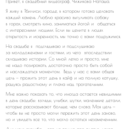
Привет, я свадебный видеограф, Чижикова Наташа.
Я живу в Тбилиси, городе, в котором готова целовать
каждый камень. Люблю красиво выгуливать собаку
в горах, смотреть кино, заниматься йогой и общаться
с интересными людьми. Если вы цените в людях
открытость и искренность, мы точно с вами подружимся.
На свадьбе я подглядываю и подслушиваю
за молодоженами и гостями, из чего впоследствии
складываю истории. Со мной легко и просто, мне
не надо позировать, достаточно просто быть собой
и наслаждаться моментом. Ведь у нас с вами общая
цель — прожить этот день в кайф и на полную катушку,
радуясь радостному и плача над трогательным.
Мне важно показать то, что иногда остается невидимым
в день свадьбы: взгляды, улыбки, шутки, маленькие детали,
которые рассказывают больше, чем слова. Моя цель —
чтобы вы не просто могли пережить этот день заново,
но и увидеть все то, что могло остаться незамеченным.